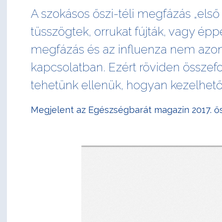
A szokásos őszi-téli megfázás „els
tüsszögtek, orrukat fújták, vagy 
megfázás és az influenza nem azo
kapcsolatban. Ezért röviden összef
tehetünk ellenük, hogyan kezelhet
Megjelent az Egészségbarát magazin 2017. ő