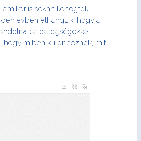
 amikor is sokan köhögtek,
nden évben elhangzik, hogy a
gondolnak e betegségekkel
zt, hogy miben különböznek, mit