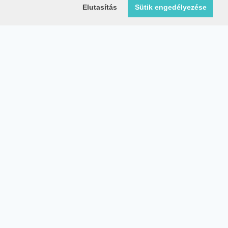
Elutasítás
Sütik engedélyezése
Közösségi média oldalaink