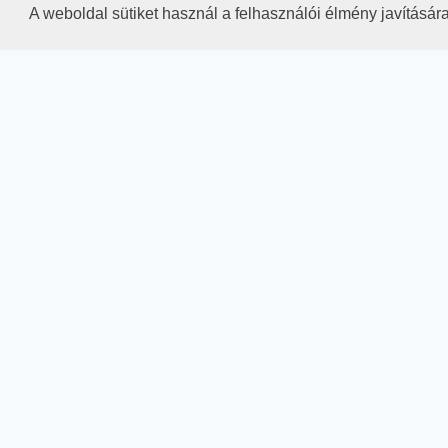
A weboldal sütiket használ a felhasználói élmény javításár
Pannonpharma u. 1