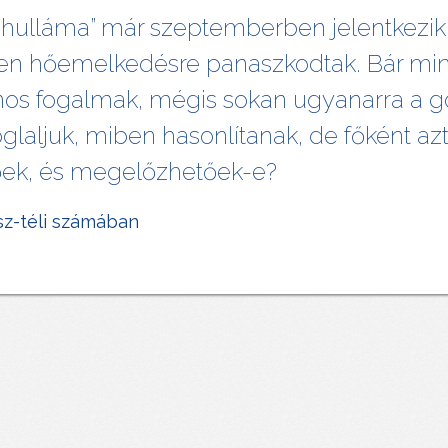
ő hulláma” már szeptemberben jelentkezik,
éppen hőemelkedésre panaszkodtak. Bár mi
nos fogalmak, mégis sokan ugyanarra a 
oglaljuk, miben hasonlítanak, de főként a
őek, és megelőzhetőek-e?
sz-téli számában