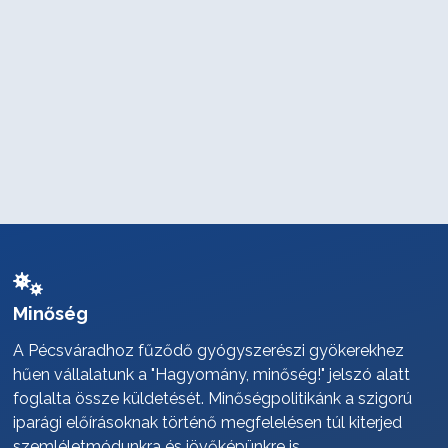
Minőség
A Pécsváradhoz fűződő gyógyszerészi gyökerekhez
hűen vállalatunk a "Hagyomány, minőség!" jelszó alatt
foglalta össze küldetését. Minőségpolitikánk a szigorú
iparági előírásoknak történő megfelelésen túl kiterjed
szemléletmódunkra és jövőképünkre is.