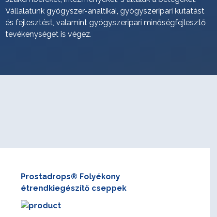
Vállalatunk gyógyszer-analtikai, gyógyszeripari kutatást
és fejlesztést, valamint gyógyszeripari minőségfejlesztő
tevékenységet is végez.
Prostadrops® Folyékony
étrendkiegészítő cseppek