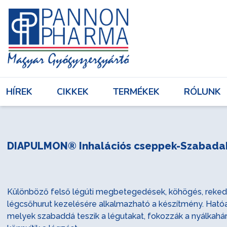
HÍREK
CIKKEK
TERMÉKEK
RÓL
HÍREK
CIKKEK
TERMÉKEK
RÓLUNK
Bejelentkezés
DIAPULMON® Inhalációs cseppek-Szabada
Különböző felső légúti megbetegedések, köhögés, rekedt
légcsőhurut kezelésére alkalmazható a készítmény. Hatóan
melyek szabaddá teszik a légutakat, fokozzák a nyálkahár