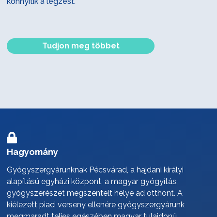
könnyítik a légzést.
Tudjon meg többet
Hagyomány
Gyógyszergyárunknak Pécsvárad, a hajdani királyi
alapítású egyházi központ, a magyar gyógyítás,
gyógyszerészet megszentelt helye ad otthont. A
kiélezett piaci verseny ellenére gyógyszergyárunk
megmaradt teljes egészében magyar tulajdonú