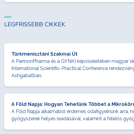
LEGFRISSEBB CIKKEK
Türkmenisztáni Szakmai Út
A PannonPharma és a GYNKI képviseletében magyar dele
International Scientific-Practical Conference rendezv
Ashgabatban.
A Föld Napja: Hogyan Tehetünk Többet a Mikrokö
A Föld Napja alkalmából érdemes odafigyelnünk arra, h
gyógyszerek helyes leadásával, valamint a felelős gyó