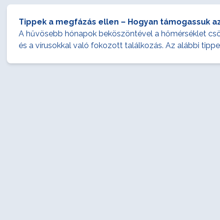
Tippek a megfázás ellen – Hogyan támogassuk a
A hűvösebb hónapok beköszöntével a hőmérséklet csök
és a vírusokkal való fokozott találkozás. Az alábbi t