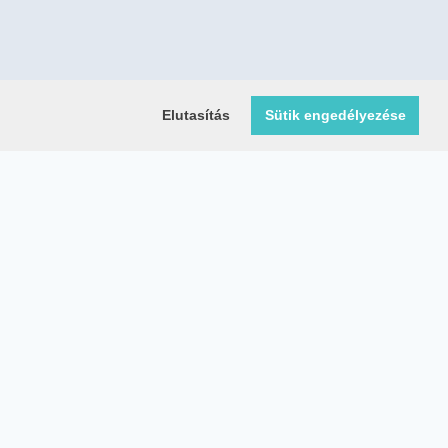
Elutasítás
Sütik engedélyezése
Közösségi média oldalaink