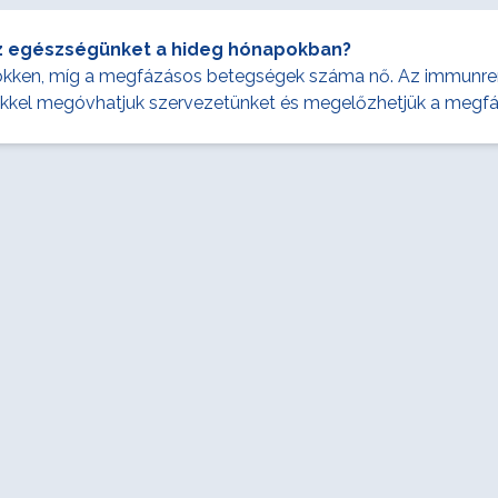
z egészségünket a hideg hónapokban?
ken, míg a megfázásos betegségek száma nő. Az immunrends
ippekkel megóvhatjuk szervezetünket és megelőzhetjük a megf