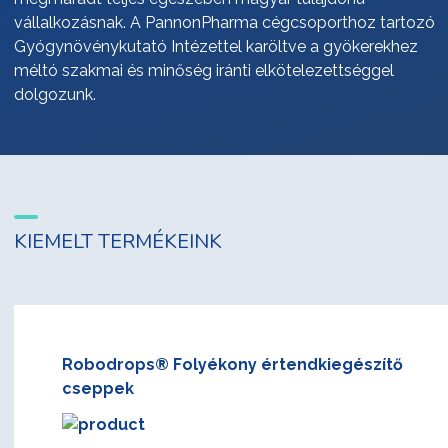
vállalkozásnak. A PannonPharma cégcsoporthoz tartozó
Gyógynövénykutató Intézettel karöltve a gyökerekhez
méltó szakmai és minőség iránti elkötelezettséggel
dolgozunk.
KIEMELT TERMÉKEINK
Robodrops® Folyékony értendkiegészítő
cseppek