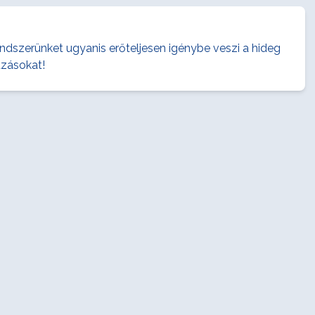
zerünket ugyanis erőteljesen igénybe veszi a hideg
ázásokat!