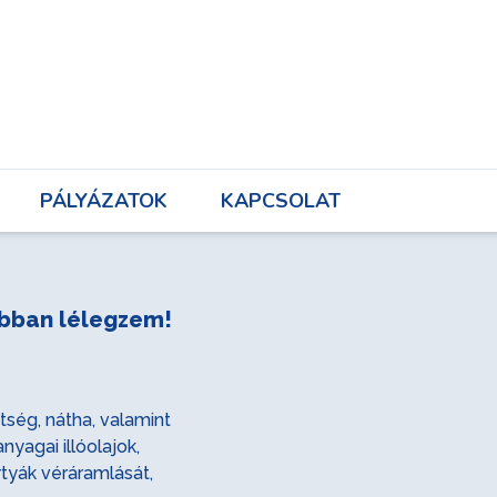
UNK
PÁLYÁZATOK
KAPCSOLAT
PÁLYÁZATOK
KAPCSOLAT
bban lélegzem!
ség, nátha, valamint
yagai illóolajok,
tyák véráramlását,