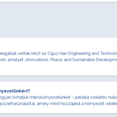
gáltak vettek részt az Oguz Han Engineering and Technology
ényen, amelyet „Innovations, Peace, and Sustainable Develop
rnyezetünkért?
ogyan óvhatjuk mikrokörnyezetünket – például szelektív hull
gyszerhasználattal, amely mind hozzájárul a környezet véde