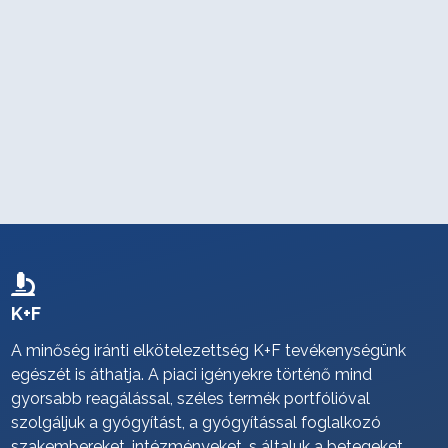
K+F
A minőség iránti elkötelezettség K+F tevékenységünk
egészét is áthatja. A piaci igényekre történő mind
gyorsabb reagálással, széles termék portfólióval
szolgáljuk a gyógyítást, a gyógyítással foglalkozó
szakembereket, intézményeket, s általuk a betegeket.