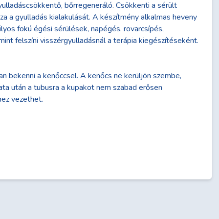
lladáscsökkentő, bőrregeneráló. Csökkenti a sérült
a a gyulladás kialakulását. A készítmény alkalmas heveny
lyos fokú égési sérülések, napégés, rovarcsípés,
int felszíni visszérgyulladásnál a terápia kiegészítéseként.
an bekenni a kenőccsel. A kenőcs ne kerüljön szembe,
lata után a tubusra a kupakot nem szabad erősen
hez vezethet.