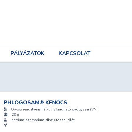
UNK
PÁLYÁZATOK
KAPCSOLAT
PÁLYÁZATOK
KAPCSOLAT
PHLOGOSAM® KENŐCS
Orvosi rendelvény nélkül is kiadható gyógyszer (VN)
20 g
nátrium-szamárium-diszulfoszalicilát