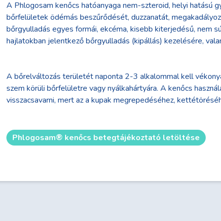
A Phlogosam kenőcs hatóanyaga nem-szteroid, helyi hatású gyu
bőrfelületek ödémás beszűrődését, duzzanatát, megakadályozz
bőrgyulladás egyes formái, ekcéma, kisebb kiterjedésű, nem sú
hajlatokban jelentkező bőrgyulladás (kipállás) kezelésére, valam
A bőrelváltozás területét naponta 2-3 alkalommal kell vékony
szem körüli bőrfelületre vagy nyálkahártyára. A kenőcs haszná
visszacsavarni, mert az a kupak megrepedéséhez, kettétörésé
Phlogosam® kenőcs betegtájékoztató letöltése