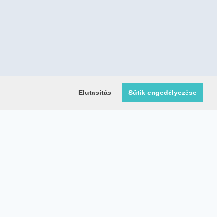
Elutasítás
Sütik engedélyezése