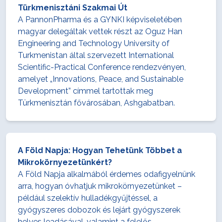
Türkmenisztáni Szakmai Út
A PannonPharma és a GYNKI képviseletében
magyar delegáltak vettek részt az Oguz Han
Engineering and Technology University of
Turkmenistan által szervezett International
Scientific-Practical Conference rendezvényen,
amelyet „Innovations, Peace, and Sustainable
Development” címmel tartottak meg
Türkmenisztán fővárosában, Ashgabatban.
A Föld Napja: Hogyan Tehetünk Többet a
Mikrokörnyezetünkért?
A Föld Napja alkalmából érdemes odafigyelnünk
arra, hogyan óvhatjuk mikrokörnyezetünket –
például szelektív hulladékgyűjtéssel, a
gyógyszeres dobozok és lejárt gyógyszerek
helyes leadásával, valamint a felelős