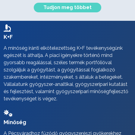
Tudjon meg többet
K+F
A minőség iránti elkötelezettség K+F tevékenységünk
egészét is áthatja. A piaci igényekre történő mind
gyorsabb reagálással, széles termék portfólióval
szolgáljuk a gyógyítást, a gyógyítással foglalkozó
szakembereket, intézményeket, s általuk a betegeket.
Vállalatunk gyógyszer-analtikai, gyógyszeripari kutatást
és fejlesztést, valamint gyógyszeripari minőségfejlesztő
tevékenységet is végez.
Minőség
A Pécsváradhoz fűződő gyógyszerészi gyökerekhez