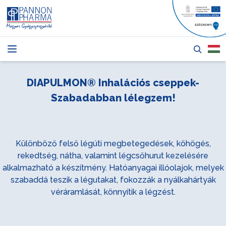
HÍREK
CIKKEK
DIAPULMON® Inhalációs cseppek-
TERMÉKEK
Szabadabban lélegzem!
RÓLUNK
PÁLYÁZATOK
Különböző felső légúti megbetegedések, köhögés,
rekedtség, nátha, valamint légcsőhurut kezelésére
KAPCSOLAT
alkalmazható a készítmény. Hatóanyagai illóolajok, melyek
szabaddá teszik a légutakat, fokozzák a nyálkahártyák
véráramlását, könnyítik a légzést.
Bejelentkezés