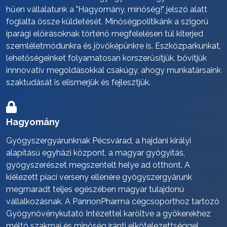
hűen vállalatunk a "Hagyomány, minőség!" jelszó alatt
foglalta össze küldetését. Minőségpolitikánk a szigorú
iparági előírásoknak történő megfelelésen túl kiterjed
szemléletmódunkra és jövőképünkre is. Eszközparkunkat,
lehetőségeinket folyamatosan korszerűsítjük, bővítjük
innnovatív megoldásokkal csakúgy, ahogy munkatársaink
szaktudását is elismerjük és fejlesztjük.
Hagyomány
Gyógyszergyárunknak Pécsvárad, a hajdani királyi
alapítású egyházi központ, a magyar gyógyítás,
gyógyszerészet megszentelt helye ad otthont. A
kiélezett piaci verseny ellenére gyógyszergyárunk
megmaradt teljes egészében magyar tulajdonú
vállalkozásnak. A PannonPharma cégcsoporthoz tartozó
Gyógynövénykutató Intézettel karöltve a gyökerekhez
méltó szakmai és minőség iránti elkötelezettséggel