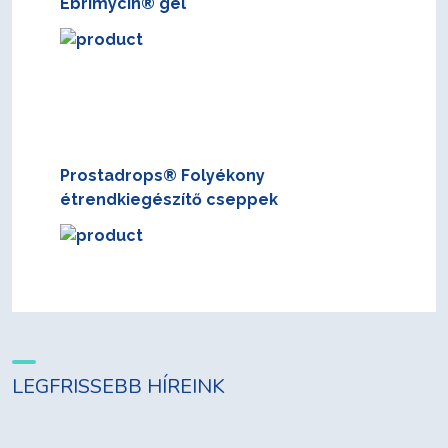
Ebrimycin® gél
Prostadrops® Folyékony
étrendkiegészítő cseppek
LEGFRISSEBB HÍREINK