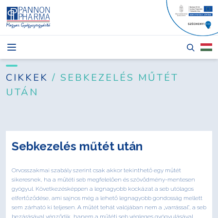
HÍREK
CIKKEK
CIKKEK
/ SEBKEZELÉS MŰTÉT
UTÁN
TERMÉKEK
RÓLUNK
PÁLYÁZATOK
Sebkezelés műtét után
KAPCSOLAT
Orvosszakmai szabály szerint csak akkor tekinthető egy műtét
sikeresnek, ha a műtéti seb megfelelően és szövődmény-mentesen
gyógyul. Következésképpen a legnagyobb kockázat a seb utólagos
elfertőződése, ami sajnos még a lehető legnagyobb gondosság mellett
Bejelentkezés
sem zárható ki teljesen. A műtét tehát valójában nem a „varrással”, a seb
bezárásával végződik, hanem a műtéti seb végleges gyógyulásával.