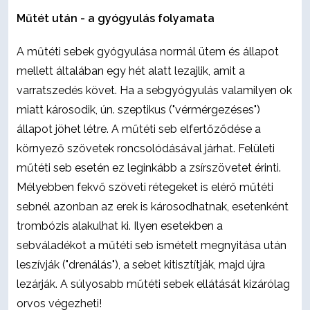
Műtét után - a gyógyulás folyamata
A műtéti sebek gyógyulása normál ütem és állapot
mellett általában egy hét alatt lezajlik, amit a
varratszedés követ. Ha a sebgyógyulás valamilyen ok
miatt károsodik, ún. szeptikus ("vérmérgezéses")
állapot jöhet létre. A műtéti seb elfertőződése a
környező szövetek roncsolódásával járhat. Felületi
műtéti seb esetén ez leginkább a zsírszövetet érinti.
Mélyebben fekvő szöveti rétegeket is elérő műtéti
sebnél azonban az erek is károsodhatnak, esetenként
trombózis alakulhat ki. Ilyen esetekben a
sebváladékot a műtéti seb ismételt megnyitása után
leszívják ("drenálás"), a sebet kitisztítják, majd újra
lezárják. A súlyosabb műtéti sebek ellátását kizárólag
orvos végezheti!