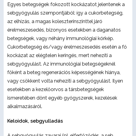
Egyes betegségek fokozott kockázatot jelentenek a
sebgyógyulás szempontjából: így a cukorbetegség,
az elhízás, a magas koleszterinszinttel járó
érelmeszesedés, bizonyos esetekben a daganatos
betegségek, vagy néhány immunológiai kórkép.
Cukorbetegség és/vagy érelmeszesedés esetén a fő
kockázat az elégtelen keringés, mert nehezíti a
sebgyógyulást. Az immunológiai betegségeknél
főként a beteg regenerációs képességének hiánya,
vagy csökkent volta nehezíti a sebgyógyulást. Ilyen
esetekben a kezelőorvos a társbetegségek
ismeretében dönt egyéb gyógyszerek, kezelések
alkalmazásáról.
Keloidok, sebgyulladás
A sebgyógyulás zavarai (pl. elfertőződés, a seb