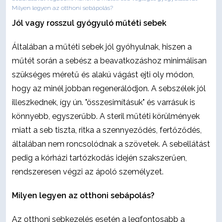
Milyen legyen az otthoni sebápolás?
Jól vagy rosszul gyógyuló műtéti sebek
Általában a műtéti sebek jól gyóhyulnak, hiszen a
műtét során a sebész a beavatkozáshoz minimálisan
szükséges méretű és alakú vágást ejti oly módon,
hogy az minél jobban regenerálódjon. A sebszélek jól
illeszkednek, így ún. "összesimításuk" és varrásuk is
könnyebb, egyszerűbb. A steril műtéti körülmények
miatt a seb tiszta, ritka a szennyeződés, fertőződés,
általában nem roncsolódnak a szövetek. A sebellátást
pedig a kórházi tartózkodás idején szakszerűen,
rendszeresen végzi az ápoló személyzet.
Milyen legyen az otthoni sebápolás?
Az otthoni sebkezelés esetén a legfontosabb a