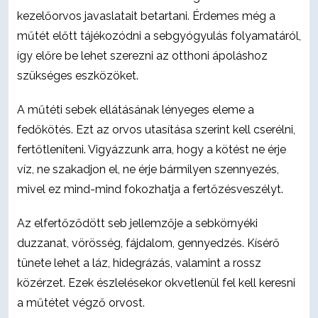
kezelőorvos javaslatait betartani. Érdemes még a
műtét előtt tájékozódni a sebgyógyulás folyamatáról,
így előre be lehet szerezni az otthoni ápoláshoz
szükséges eszközöket.
A műtéti sebek ellátásának lényeges eleme a
fedőkötés. Ezt az orvos utasítása szerint kell cserélni,
fertőtleníteni. Vigyázzunk arra, hogy a kötést ne érje
víz, ne szakadjon el, ne érje bármilyen szennyezés,
mivel ez mind-mind fokozhatja a fertőzésveszélyt.
Az elfertőződött seb jellemzője a sebkörnyéki
duzzanat, vörösség, fájdalom, gennyedzés. Kísérő
tünete lehet a láz, hidegrázás, valamint a rossz
közérzet. Ezek észlelésekor okvetlenül fel kell keresni
a műtétet végző orvost.