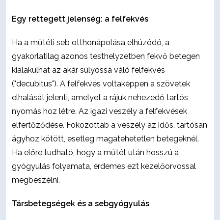
Egy rettegett jelenség: a felfekvés
Ha a műtéti seb otthonápolása elhúzódó, a
gyakorlatilag azonos testhelyzetben fekvő betegen
kialakulhat az akár súlyossá váló felfekvés
("decubitus"). A felfekvés voltaképpen a szövetek
elhalását jelenti, amelyet a rájuk nehezedő tartós
nyomás hoz létre. Az igazi veszély a felfekvések
elfertőződése. Fokozottab a veszély az idős, tartósan
ágyhoz kötött, esetleg magatehetetlen betegeknél.
Ha előre tudható, hogy a műtét után hosszú a
gyógyulás folyamata, érdemes ezt kezelőorvossal
megbeszélni.
Társbetegségek és a sebgyógyulás