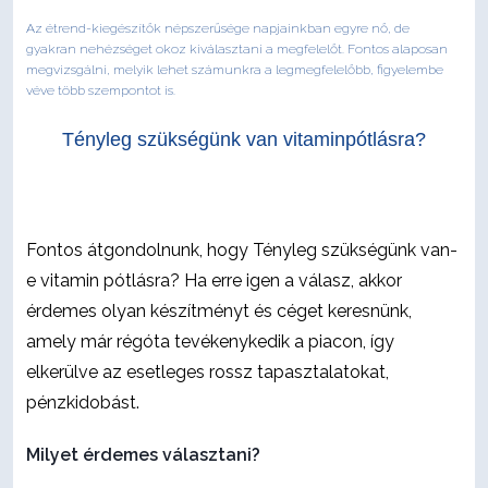
Az étrend-kiegészítők népszerűsége napjainkban egyre nő, de
gyakran nehézséget okoz kiválasztani a megfelelőt. Fontos alaposan
megvizsgálni, melyik lehet számunkra a legmegfelelőbb, figyelembe
véve több szempontot is.
Tényleg szükségünk van vitaminpótlásra?
Fontos átgondolnunk, hogy Tényleg szükségünk van-
e vitamin pótlásra? Ha erre igen a válasz, akkor
érdemes olyan készítményt és céget keresnünk,
amely már régóta tevékenykedik a piacon, így
elkerülve az esetleges rossz tapasztalatokat,
pénzkidobást.
Milyet érdemes választani?