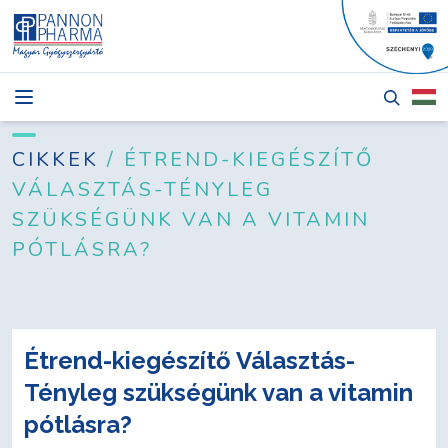
HÍREK
CIKKEK
CIKKEK
/ ÉTREND-KIEGÉSZÍTŐ
VÁLASZTÁS-TÉNYLEG
TERMÉKEK
SZÜKSÉGÜNK VAN A VITAMIN
RÓLUNK
PÓTLÁSRA?
PÁLYÁZATOK
KAPCSOLAT
Étrend-kiegészítő Választás-
Tényleg szükségünk van a vitamin
Bejelentkezés
pótlásra?