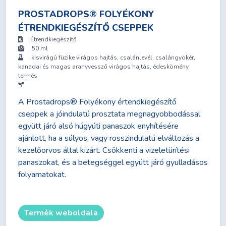
PROSTADROPS® FOLYÉKONY
ÉTRENDKIEGÉSZÍTŐ CSEPPEK
Étrendkiegészítő
50 ml
kisvirágú füzike virágos hajtás, csalánlevél, csalángyökér,
kanadai és magas aranyvessző virágos hajtás, édeskömény
termés
A Prostadrops® Folyékony értendkiegészítő
cseppek a jóindulatú prosztata megnagyobbodással
együtt járó alsó húgyúti panaszok enyhítésére
ajánlott, ha a súlyos, vagy rosszindulatú elváltozás a
kezelőorvos által kizárt. Csökkenti a vizeletürítési
panaszokat, és a betegséggel együtt járó gyulladásos
folyamatokat.
Termék weboldala