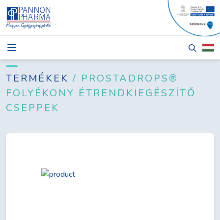
HÍREK
CIKKEK
TERMÉKEK
/ PROSTADROPS®
FOLYÉKONY ÉTRENDKIEGÉSZÍTŐ
TERMÉKEK
CSEPPEK
RÓLUNK
PÁLYÁZATOK
KAPCSOLAT
Bejelentkezés