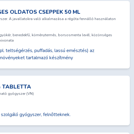
ES OLDATOS CSEPPEK 50 ML
r. A javallatokra való alkalmazása a régóta fennálló használaton
 gyökér, benedekfű, köménytermés, borsosmenta levél, közönséges
 kivonata
l. teltségérzés, puffadás, lassú emésztés) az
növényeket tartalmazó készítmény
G TABLETTA
dható gyógyszer (VN)
zolgáló gyógyszer, felnőtteknek.