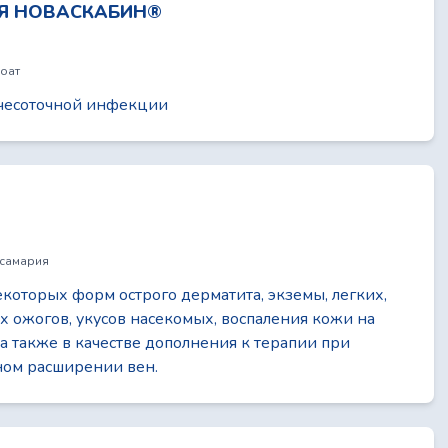
Я НОВАСКАБИН®
оат
 чесоточной инфекции
 самария
которых форм острого дерматита, экземы, легких,
х ожогов, укусов насекомых, воспаления кожи на
 а также в качестве дополнения к терапии при
ном расширении вен.