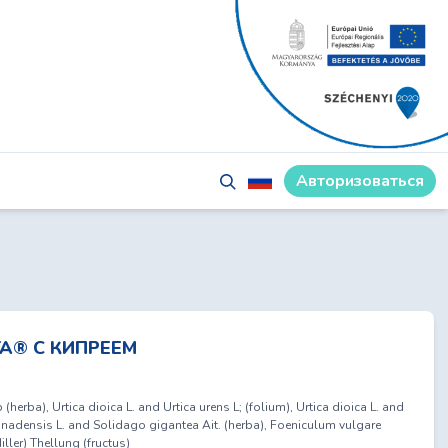
Авторизоваться
А® C КИПРЕЕМ
herba), Urtica dioica L. and Urtica urens L; (folium), Urtica dioica L. and
canadensis L. and Solidago gigantea Ait. (herba), Foeniculum vulgare
iller) Thellung (fructus)