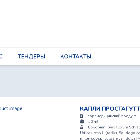
О НАС
ТЕНДЕРЫ
КОНТАКТЫ
С
ТЕНДЕРЫ
КОНТАКТЫ
КАПЛИ ПРОСТАГУТТ
парамедицинский продукт
50 ml
Epilobium parviflorum Schreb (
Urtica urens L; (radix), Solidago 
miller subsp. vulgare var. dulce (M