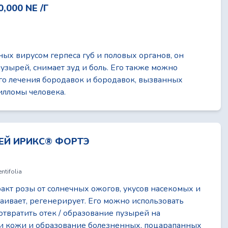
000 NE /Г
ых вирусом герпеса губ и половых органов, он
узырей, снимает зуд и боль. Его также можно
го лечения бородавок и бородавок, вызванных
лломы человека.
РЕЙ ИРИКС® ФОРТЭ
ntifolia
акт розы от солнечных ожогов, укусов насекомых и
каивает, регенерирует. Его можно использовать
твратить отек / образование пузырей на
и кожи и образование болезненных, поцарапанных