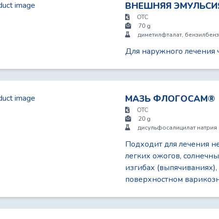
ВНЕШНЯЯ ЭМУЛЬСИ
OTC
70 g
диметилфталат, бензилбенз
Для наружного лечения
МАЗЬ ФЛОГОСАМ®
OTC
20 g
дисульфосалицилат натрия
Подходит для лечения не
легких ожогов, солнечны
изгибах (выпячиваниях),
поверхностном варикоз