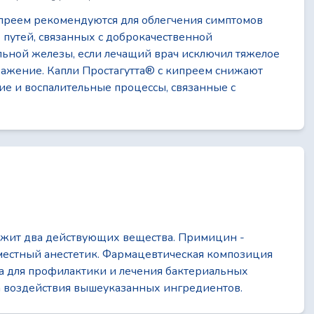
ипреем рекомендуются для облегчения симптомов
утей, связанных с доброкачественной
льной железы, если лечащий врач исключил тяжелое
ражение. Капли Простагутта® c кипреем снижают
ие и воспалительные процессы, связанные с
жит два действующих вещества. Примицин -
 местный анестетик. Фармацевтическая композиция
а для профилактики и лечения бактериальных
 воздействия вышеуказанных ингредиентов.