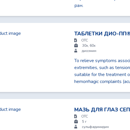
ран.
ТАБЛЕТКИ ДИО-ПП®
OTC
30x, 60x
диозмин
To relieve symptoms associa
extremities, such as tension,
suitable for the treatment 
hemorrhagic complaints (acu
МАЗЬ ДЛЯ ГЛАЗ СЕ
OTC
5 г
сульфадимидин