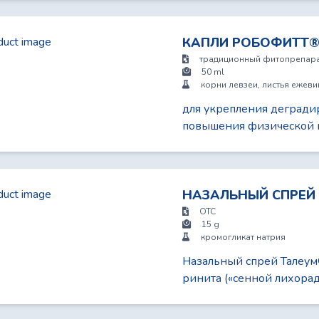
КАПЛИ РОБОФИТТ
традиционный фитопрепар
50 ml
корни левзеи, листья ежеви
для укрепления дегради
повышения физической и
НАЗАЛЬНЫЙ СПРЕЙ 
OTC
15 g
кромогликат натрия
Назальный спрей Талеум
ринита («сенной лихорад