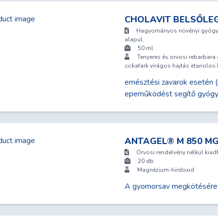
CHOLAVIT BELSŐLEG
Hagyományos növényi gyógysze
alapul.
50 ml
Tenyeres és orvosi rebarbara
cickafark virágos hajtás etanolos
emésztési zavarok esetén (p
epeműködést segítő gyógy
ANTAGEL® M 850 M
Orvosi rendelvény nélkül kia
20 db
Magnézium-hirdoxid
A gyomorsav megkötésére s