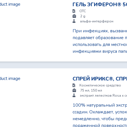
ГЕЛЬ ЭГИФЕРОН® 50,
OTC
2 g
альфа-интерферон
При инфекциях, вызванн
подавляет образование п
использовать для местно
инфекциями вируса папи
СПРЕЙ ИРИКС®, СП
Косметическое средство
75 мл, 150 мл
экстракт лепестков Rosa x ce
100% натуральный экстр
ссадин. Охлаждает, успо
немедленно, чтобы предо
пораженной поверхност