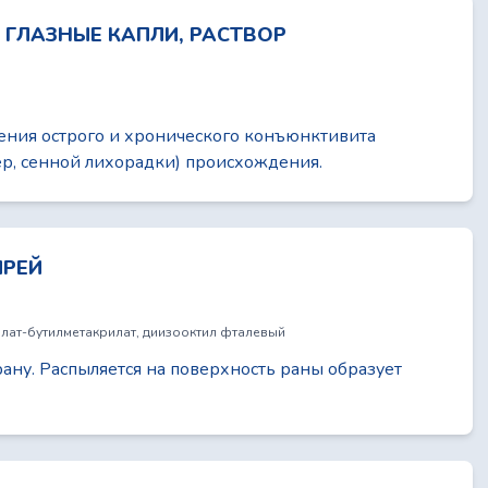
Л ГЛАЗНЫЕ КАПЛИ, РАСТВОР
ения острого и хронического конъюнктивита
ер, сенной лихорадки) происхождения.
ПРЕЙ
лат-бутилметакрилат, диизооктил фталевый
рану. Распыляется на поверхность раны образует