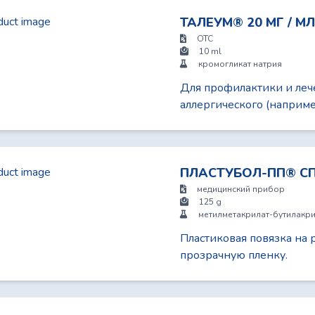
ТАЛЕУМ® 20 МГ / М
OTC
10 ml
кромогликат натрия
Для профилактики и леч
аллергического (наприм
ПЛАСТУБОЛ-ПП® С
медицинский прибор
125 g
метилметакрилат-бутилакри
Пластиковая повязка на 
прозрачную пленку.