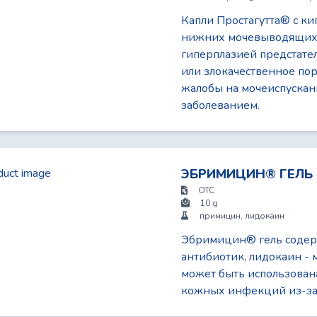
Капли Простагутта® c к
нижних мочевыводящих п
гиперплазией предстате
или злокачественное по
жалобы на мочеиспускан
заболеванием.
ЭБРИМИЦИН® ГЕЛЬ
OTC
10 g
примицин, лидокаин
Эбримицин® гель содер
антибиотик, лидокаин -
может быть использован
кожных инфекций из-за