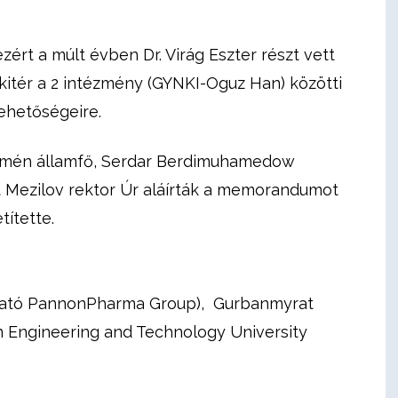
t a múlt évben Dr. Virág Eszter részt vett
itér a 2 intézmény (GYNKI-Oguz Han) közötti
lehetőségeire.
ürkmén államfő, Serdar Berdimuhamedow
 Mezilov rektor Úr aláírták a memorandumot
títette.
azgató PannonPharma Group), Gurbanmyrat
n Engineering and Technology University