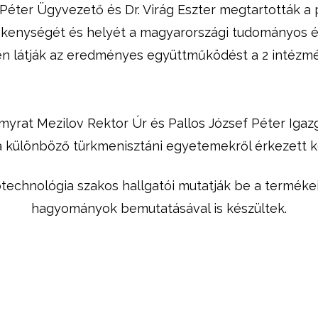
Péter Ügyvezető és Dr. Virág Eszter megtartották a 
enységét és helyét a magyarországi tudományos és
en látják az eredményes együttműködést a 2 intézmé
myrat Mezilov Rektor Úr és Pallos József Péter Igaz
 a különböző türkmenisztáni egyetemekről érkezett k
technológia szakos hallgatói mutatják be a terméke
hagyományok bemutatásával is készültek.