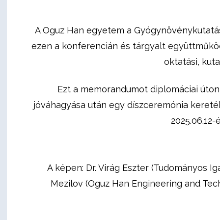
A Oguz Han egyetem a Gyógynövénykutatásba
ezen a konferencián és tárgyalt együttműkö
oktatási, kut
Ezt a memorandumot diplomáciai úton 
jóváhagyása után egy díszceremónia kereté
2025.06.12-
A képen: Dr. Virág Eszter (Tudományos 
Mezilov (Oguz Han Engineering and Tech