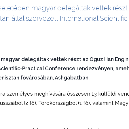
eletében magyar delegáltak vettek részt
n által szervezett International Scientifi
magyar delegáltak vettek részt az Oguz Han Engine
 Scientific-Practical Conference rendezvényen, amel
nisztán fővárosában, Ashgabatban.
tora személyes meghívására összesen
13 külföldi ven
ussziából (2 fő), Törökországból (1 fő)
, valamint
Magya