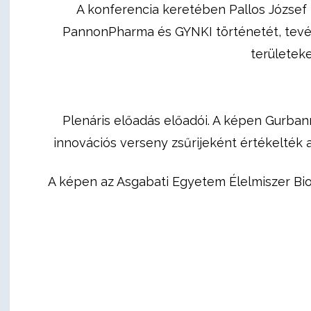
A konferencia keretében Pallos József 
PannonPharma és GYNKI történetét, tevék
területek
Plenáris előadás előadói. A képen Gurban
innovációs verseny zsűrijeként értékelték
A képen az Asgabati Egyetem Élelmiszer Bio