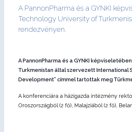
A PannonPharma és a GYNKI képvis
Technology University of Turkmenista
rendezvényen.
A PannonPharma és a GYNKI képviseletében 
Turkmenistan által szervezett International
Development” címmel tartottak meg Türkme
A konferenciár
a a házigazda intézmény rek
Oroszországból (2 fő), Malajziából (2 fő), Belar