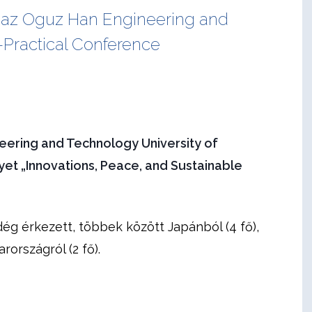
 az Oguz Han Engineering and
c-Practical Conference
ering and Technology University of
yet „Innovations, Peace, and Sustainable
dég
érkezett, többek között
Japánból (4 fő),
rországról (2 fő)
.