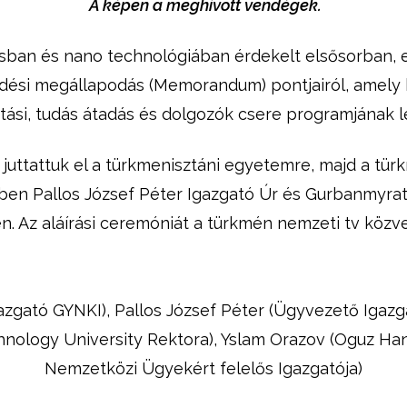
A képen a meghívott vendégek.
n és nano technológiában érdekelt elsősorban, ezér
dési megállapodás (Memorandum) pontjairól, amely k
atási, tudás átadás és dolgozók csere programjának 
juttattuk el a türkmenisztáni egyetemre, majd a t
ben Pallos József Péter Igazgató Úr és Gurbanmyrat
én. Az aláírási ceremóniát a türkmén nemzeti tv közve
Igazgató GYNKI), Pallos József Péter (Ügyvezető Ig
nology University Rektora), Yslam Orazov (Oguz Ha
Nemzetközi Ügyekért felelős Igazgatója)