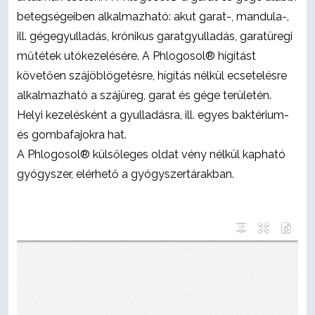
betegségeiben alkalmazható: akut garat-, mandula-,
ill. gégegyulladás, krónikus garatgyulladás, garatüregi
műtétek utókezelésére. A Phlogosol® hígítást
követően szájöblögetésre, hígítás nélkül ecsetelésre
alkalmazható a szájüreg, garat és gége területén.
Helyi kezelésként a gyulladásra, ill. egyes baktérium-
és gombafajokra hat.
A Phlogosol® külsőleges oldat vény nélkül kapható
gyógyszer, elérhető a gyógyszertárakban.