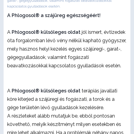
garat-, gégegyulladások, valamint fogászati beavatkozásokkal
kapcsolatos gyulladások esetén.
A Phlogosol® a szájüreg egészségéért!
A
Phlogosol® külsőleges oldat
jól ismert, évtizedek
óta forgalomban lévő vény nélkül kapható gyógyszer,
mely hasznos helyi kezelés egyes szájüregi-, garat-,
gégegyulladások, valamint fogászati
beavatkozásokkal kapcsolatos gyulladások esetén.
A
Phlogosol® külsőleges oldat
terápiás javallati
köre kiterjed a szájüregi és fogászati, a torok és a
gége területén lévő gyulladások kezelésére.
A részleteket alább mutatjuk be, ebből pontosan
követhető, melyik készítményt milyen esetekben és
mire lehet alkalmazni. Ha a problémák néhány napos