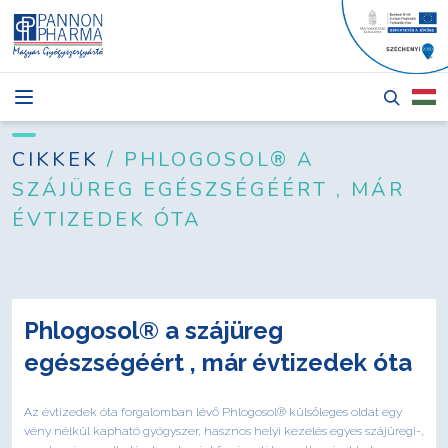
HÍREK
CIKKEK
CIKKEK
/ PHLOGOSOL® A
SZÁJÜREG EGÉSZSÉGÉÉRT , MÁR
TERMÉKEK
ÉVTIZEDEK ÓTA
RÓLUNK
PÁLYÁZATOK
KAPCSOLAT
Phlogosol® a szájüreg
egészségéért , már évtizedek óta
Az évtizedek óta forgalomban lévő Phlogosol® külsőleges oldat egy
Bejelentkezés
vény nélkül kapható gyógyszer, hasznos helyi kezelés egyes szájüregi-,