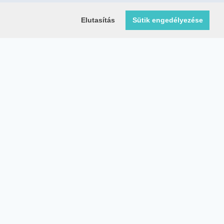
Elutasítás
Sütik engedélyezése
Közösségi média oldalaink