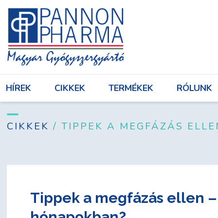
HÍREK
CIKKEK
TERMÉKEK
RÓL
HÍREK
CIKKEK
TERMÉKEK
RÓLUNK
Bejelentkezés
CIKKEK
/ TIPPEK A MEGFÁZÁS EL
Tippek a megfázás ellen 
hónapokban?