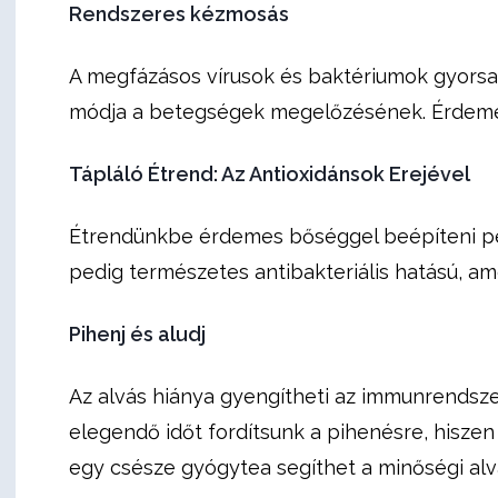
Rendszeres kézmosás
A megfázásos vírusok és baktériumok gyorsan
módja a betegségek megelőzésének. Érdemes 
Tápláló Étrend: Az Antioxidánsok Erejével
Étrendünkbe érdemes bőséggel beépíteni péld
pedig természetes antibakteriális hatású, am
Pihenj és aludj
Az alvás hiánya gyengítheti az immunrendsze
elegendő időt fordítsunk a pihenésre, hiszen 
egy csésze gyógytea segíthet a minőségi al