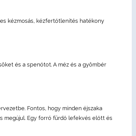
res kézmosás, kézfertőtlenítés hatékony
csöket és a spenótot. A méz és a gyömbér
ervezetbe. Fontos, hogy minden éjszaka
s megújul. Egy forró fürdő lefekvés előtt és