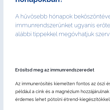
A hűvösebb hónapok beköszöntével
immunrendszerünket ugyanis erőtelje
alábbi tippekkel megóvhatjuk szer
Erősítsd meg az immunrendszeredet
Az immunerősítés kiemelten fontos az őszi és
például a cink és a magnézium hozzájárulna
érdemes lehet pótolni étrend-kiegészítőkkel 