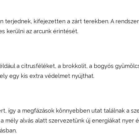
 terjednek, kifejezetten a zárt terekben. A rendsze
kerülni az arcunk érintését.
ául a citrusféléket, a brokkolit, a bogyós gyümöl
ely egy kis extra védelmet nyújthat.
rt, így a megfázások könnyebben utat találnak a sz
a mély alvás alatt szervezetünk új energiákat nyer é
vásban.