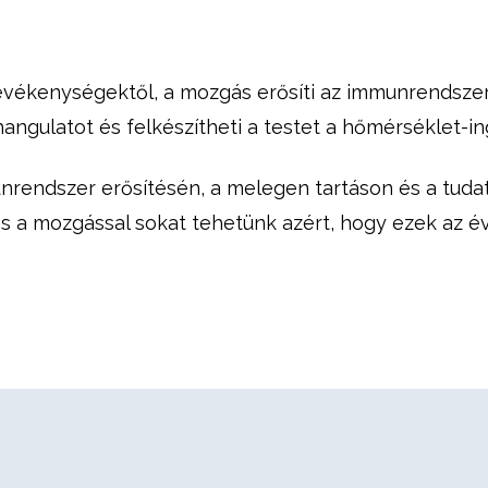
evékenységektől, a mozgás erősíti az immunrendszert 
a hangulatot és felkészítheti a testet a hőmérséklet-
endszer erősítésén, a melegen tartáson és a tuda
 és a mozgással sokat tehetünk azért, hogy ezek az é