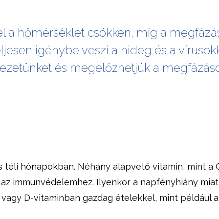
 a hőmérséklet csökken, míg a megfázá
sen igénybe veszi a hideg és a vírusokkal
vezetünket és megelőzhetjük a megfázáso
 téli hónapokban. Néhány alapvető vitamin, mint a C
k az immunvédelemhez. Ilyenkor a napfényhiány miat
vagy D-vitaminban gazdag ételekkel, mint például a h