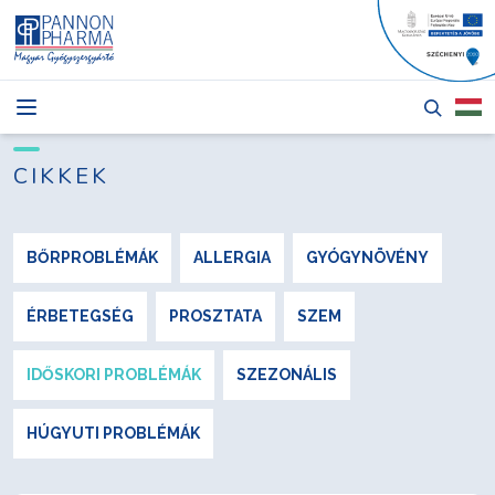
HÍREK
CIKKEK
CIKKEK
TERMÉKEK
RÓLUNK
BŐRPROBLÉMÁK
ALLERGIA
GYÓGYNÖVÉNY
PÁLYÁZATOK
ÉRBETEGSÉG
PROSZTATA
SZEM
KAPCSOLAT
IDŐSKORI PROBLÉMÁK
SZEZONÁLIS
HÚGYUTI PROBLÉMÁK
Bejelentkezés