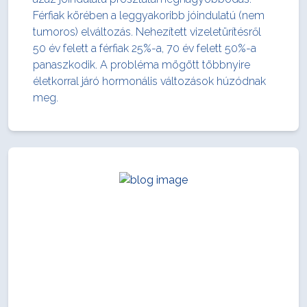
Férfiak körében a leggyakoribb jóindulatú (nem
tumoros) elváltozás. Nehezített vizeletürítésről
50 év felett a férfiak 25%-a, 70 év felett 50%-a
panaszkodik. A probléma mögött többnyire
életkorral járó hormonális változások húzódnak
meg.