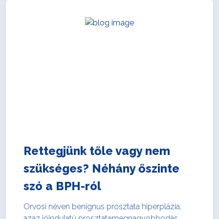
Rettegjünk tőle vagy nem
szükséges? Néhány őszinte
szó a BPH-ról
Orvosi néven benignus prosztata hiperplázia,
azaz jóindulatú prosztatamegnagyobbodás.