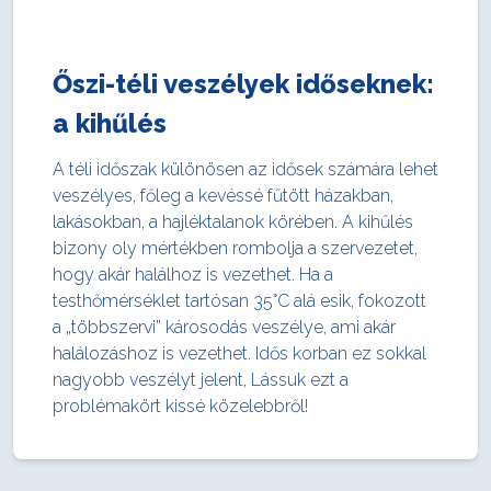
Őszi-téli veszélyek időseknek:
a kihűlés
A téli időszak különösen az idősek számára lehet
veszélyes, főleg a kevéssé fűtött házakban,
lakásokban, a hajléktalanok körében. A kihűlés
bizony oly mértékben rombolja a szervezetet,
hogy akár halálhoz is vezethet. Ha a
testhőmérséklet tartósan 35°C alá esik, fokozott
a „többszervi” károsodás veszélye, ami akár
halálozáshoz is vezethet. Idős korban ez sokkal
nagyobb veszélyt jelent, Lássuk ezt a
problémakört kissé közelebbről!