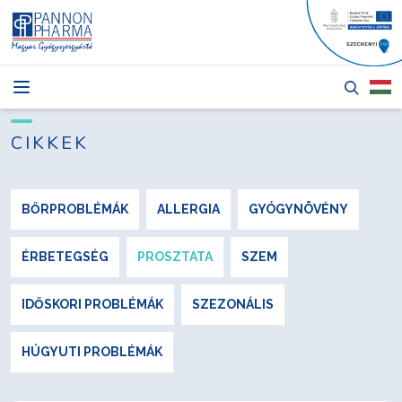
HÍREK
CIKKEK
CIKKEK
TERMÉKEK
RÓLUNK
BŐRPROBLÉMÁK
ALLERGIA
GYÓGYNÖVÉNY
PÁLYÁZATOK
ÉRBETEGSÉG
PROSZTATA
SZEM
KAPCSOLAT
IDŐSKORI PROBLÉMÁK
SZEZONÁLIS
HÚGYUTI PROBLÉMÁK
Bejelentkezés