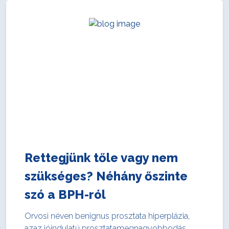
Rettegjünk tőle vagy nem
szükséges? Néhány őszinte
szó a BPH-ról
Orvosi néven benignus prosztata hiperplázia,
azaz jóindulatú prosztatamegnagyobbodás.