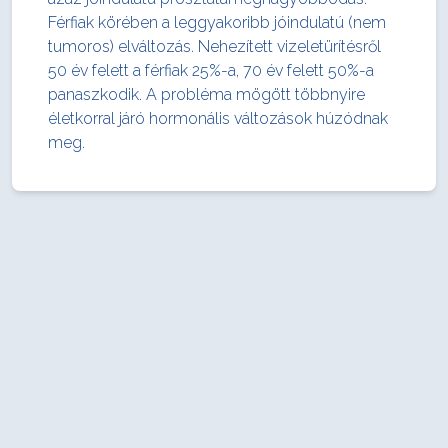
Férfiak körében a leggyakoribb jóindulatú (nem
tumoros) elváltozás. Nehezített vizeletürítésről
50 év felett a férfiak 25%-a, 70 év felett 50%-a
panaszkodik. A probléma mögött többnyire
életkorral járó hormonális változások húzódnak
meg.